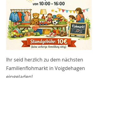
Ihr seid herzlich zu dem nächsten
Familienflohmarkt in Voigdehagen
eingeladen!
Wo?
Pfarrhaus Voigdehagen -
Voigdehagen 17, 18439 Stralsund
Wann?
11.04.2026
von 10-16:00 Uhr