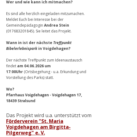
Wer und wie kann ich mitmachen?
​​Es sind alle herzlich eingeladen mitzumachen.
Meldet Euch bei Interesse bei der
Gemeindepädagogin
Andrea Stein
(017683201845)
. Sie leitet das Projekt.
Wann in ist der nächste
Treffpunkt
Bibelerlebnispark
in Voigdehagen?
Der nächste Treffpunkt zum Ideenaustausch
findet
am
04.06.2026
um
17:00Uhr
(Ortsbegehung - u.a. Erkundung und
Vorstellung des Parks) statt.
Wo?
Pfarrhaus Voigdehagen - Voigdehagen 17,
18439 Stralsund
Das Projekt wird u.a. unterstützt vom
Förderverein "St. Maria
Voigdehagen am Birgitta-
Pilgerweg" e. V.