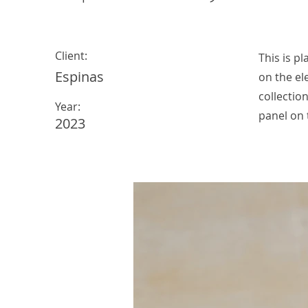
Client:
This is p
Espinas
on the el
collectio
Year:
panel on t
2023