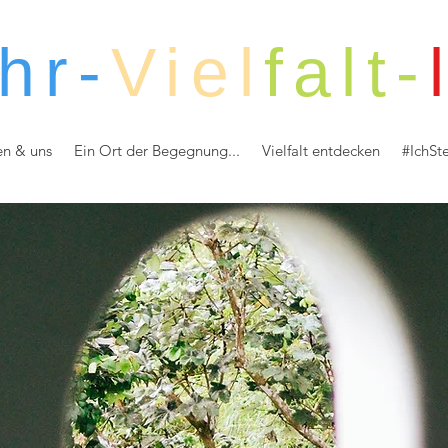
hr-
Viel
falt-
en & uns
Ein Ort der Begegnung...
Vielfalt entdecken
#IchSt